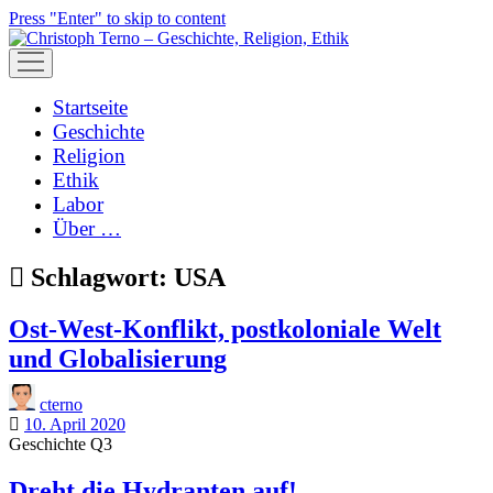
Press "Enter" to skip to content
open
menu
Startseite
Geschichte
Religion
Ethik
Labor
Über …
Schlagwort:
USA
Ost-West-Konflikt, postkoloniale Welt
und Globalisierung
cterno
10. April 2020
Geschichte Q3
Dreht die Hydranten auf!