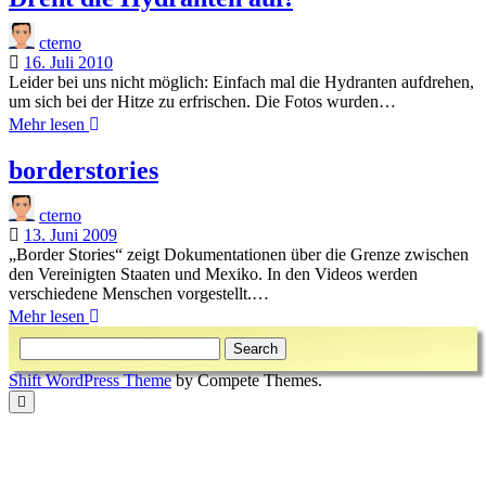
cterno
16. Juli 2010
Leider bei uns nicht möglich: Einfach mal die Hydranten aufdrehen,
um sich bei der Hitze zu erfrischen. Die Fotos wurden…
Dreht
Mehr lesen
die
Hydranten
borderstories
auf!
cterno
13. Juni 2009
„Border Stories“ zeigt Dokumentationen über die Grenze zwischen
den Vereinigten Staaten und Mexiko. In den Videos werden
verschiedene Menschen vorgestellt.…
borderstories
Mehr lesen
Sidebar
Search
Shift WordPress Theme
by Compete Themes.
Scroll
to
the
top