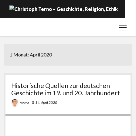
open
Startseite
menu
Geschichte
Religion
Monat:
April 2020
Ethik
Labor
Historische Quellen zur deutschen
Über …
Geschichte im 19. und 20. Jahrhundert
14. April 2020
cterno