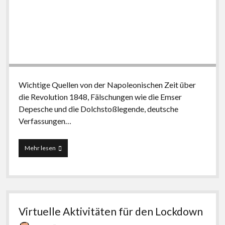
Wichtige Quellen von der Napoleonischen Zeit über
die Revolution 1848, Fälschungen wie die Emser
Depesche und die Dolchstoßlegende, deutsche
Verfassungen…
Historische
Mehr lesen
Quellen
zur
deutschen
Geschichte
im
19.
Virtuelle Aktivitäten für den Lockdown
und
20.