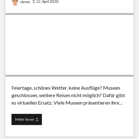
12. April 2020
cterno
Jahrhundert
Feiertage, schönes Wetter, keine Ausflüge? Museen
geschlossen, weitere Reisen nicht möglich? Dafür gibt
es virtuellen Ersatz: Viele Museen präsentieren ihre…
Virtuelle
Mehr lesen
Aktivitäten
für
den