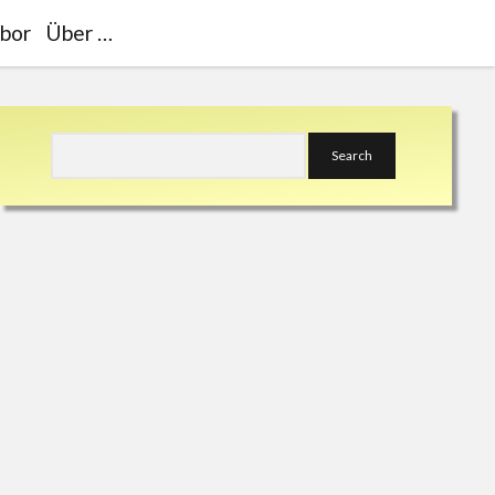
bor
Über …
Sidebar
Search