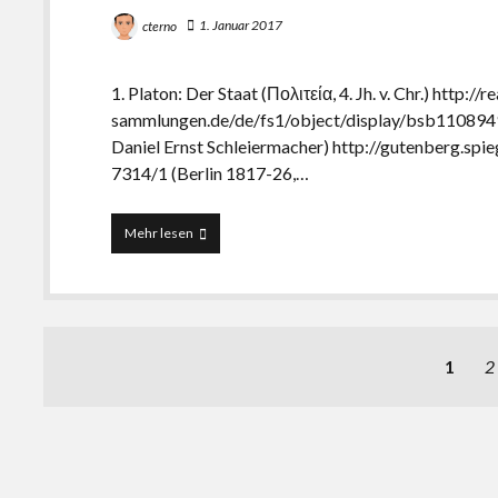
1. Januar 2017
cterno
1. Platon: Der Staat (Πολιτεία, 4. Jh. v. Chr.) http://r
sammlungen.de/de/fs1/object/display/bsb11089498_
Daniel Ernst Schleiermacher) http://gutenberg.spie
7314/1 (Berlin 1817-26,…
Die
Mehr lesen
13
wichtigsten
Klassiker
der
Staatsphilosophie
Beitragsnavigation
1
2