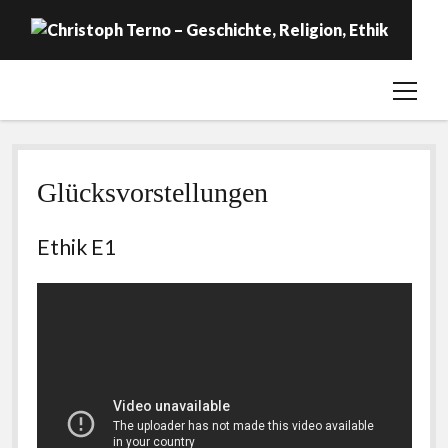
open
Startseite
menu
Geschichte
Religion
Glücksvorstellungen
Ethik
Ethik E1
Labor
Über …