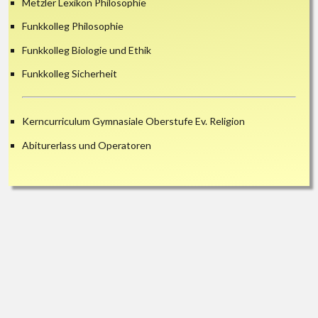
Metzler Lexikon Philosophie
Funkkolleg Philosophie
Funkkolleg Biologie und Ethik
Funkkolleg Sicherheit
Kerncurriculum Gymnasiale Oberstufe Ev. Religion
Abiturerlass und Operatoren
Scroll
to
the
Shift WordPress Theme
by Compete Themes.
top