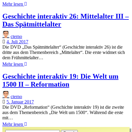
Geschichte
Mehr lesen
interaktiv
28:
Geschichte interaktiv 26: Mittelalter III –
Ur-
Das Spätmittelalter
und
Frühgeschichte
cterno
4. Juli 2017
Die DVD „Das Spätmittelalter“ (Geschichte interaktiv 26) ist die
dritte aus dem Themenbereich „Mittelalter“. Die erste widmet sich
dem Frühmittelalter…
Geschichte
Mehr lesen
interaktiv
26:
Geschichte interaktiv 19: Die Welt um
Mittelalter
1500 II – Reformation
III
–
Das
cterno
Spätmittelalter
5. Januar 2017
Die DVD „Reformation“ (Geschichte interaktiv 19) ist die zweite
aus dem Themenbereich „Die Welt um 1500“. Während die erste
mit…
Geschichte
Mehr lesen
Sidebar
interaktiv