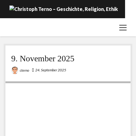
open
Startseite
menu
Geschichte
Religion
9. November 2025
Ethik
24. September 2025
cterno
Labor
Über …