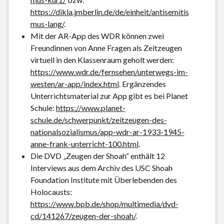
https://dikla.jmberlin.de/de/einheit/antisemitis
mus-lang/
.
Mit der AR-App des WDR können zwei
Freundinnen von Anne Fragen als Zeitzeugen
virtuell in den Klassenraum geholt werden:
https://www.wdr.de/fernsehen/unterwegs-im-
westen/ar-app/index.html
. Ergänzendes
Unterrichtsmaterial zur App gibt es bei Planet
Schule:
https://www.planet-
schule.de/schwerpunkt/zeitzeugen-des-
nationalsozialismus/app-wdr-ar-1933-1945-
anne-frank-unterricht-100.html
.
Die DVD „Zeugen der Shoah“ enthält 12
Interviews aus dem Archiv des USC Shoah
Foundation Institute mit Überlebenden des
Holocausts:
https://www.bpb.de/shop/multimedia/dvd-
cd/141267/zeugen-der-shoah/
.