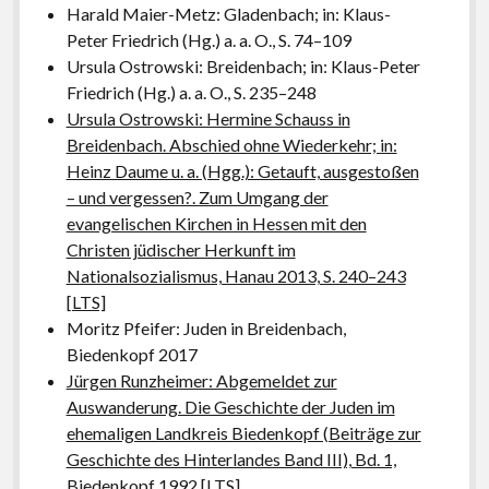
Harald Maier-Metz: Gladenbach; in: Klaus-
Peter Friedrich (Hg.) a. a. O., S. 74–109
Ursula Ostrowski: Breidenbach; in: Klaus-Peter
Friedrich (Hg.) a. a. O., S. 235–248
Ursula Ostrowski: Hermine Schauss in
Breidenbach. Abschied ohne Wiederkehr; in:
Heinz Daume u. a. (Hgg.): Getauft, ausgestoßen
– und vergessen?. Zum Umgang der
evangelischen Kirchen in Hessen mit den
Christen jüdischer Herkunft im
Nationalsozialismus, Hanau 2013, S. 240–243
[LTS]
Moritz Pfeifer: Juden in Breidenbach,
Biedenkopf 2017
Jürgen Runzheimer: Abgemeldet zur
Auswanderung. Die Geschichte der Juden im
ehemaligen Landkreis Biedenkopf (Beiträge zur
Geschichte des Hinterlandes Band III), Bd. 1,
Biedenkopf 1992
[LTS]