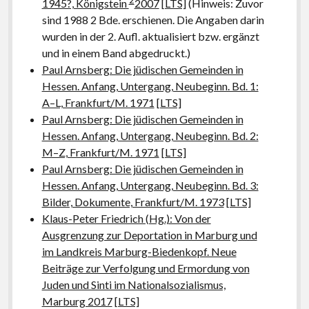
1945?, Königstein
2007
[LTS]
(Hinweis: Zuvor
sind 1988 2 Bde. erschienen. Die Angaben darin
wurden in der 2. Aufl. aktualisiert bzw. ergänzt
und in einem Band abgedruckt.)
Paul Arnsberg: Die jüdischen Gemeinden in
Hessen. Anfang, Untergang, Neubeginn. Bd. 1:
A–L, Frankfurt/M. 1971
[LTS]
Paul Arnsberg: Die jüdischen Gemeinden in
Hessen. Anfang, Untergang, Neubeginn. Bd. 2:
M–Z, Frankfurt/M. 1971
[LTS]
Paul Arnsberg: Die jüdischen Gemeinden in
Hessen. Anfang, Untergang, Neubeginn. Bd. 3:
Bilder, Dokumente, Frankfurt/M. 1973
[LTS]
Klaus-Peter Friedrich (Hg.): Von der
Ausgrenzung zur Deportation in Marburg und
im Landkreis Marburg-Biedenkopf. Neue
Beiträge zur Verfolgung und Ermordung von
Juden und Sinti im Nationalsozialismus,
Marburg 2017
[LTS]