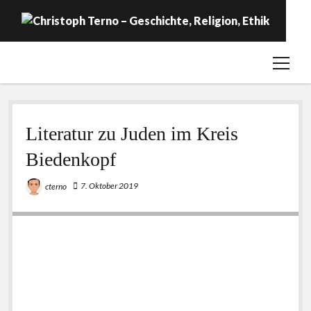
open
Startseite
menu
Geschichte
Religion
Literatur zu Juden im Kreis
Ethik
Biedenkopf
Labor
7. Oktober 2019
cterno
Über …