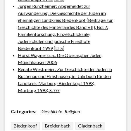
Jürgen Runzheimer: Abgemeldet zur
Auswanderung. Die Geschichte der Juden im
ehemaligen Landkreis Biedenkopf (Beiträge zur
Geschichte des Hinterlandes Band VII), Bd. 2:
Familienforschung, Einzelschicksale,
Judenschulen und jüdische Friedhöfe,
Biedenkopf 1999
[LTS]
Horst Wagner u. a.: Die Oberaspher Juden,
Münchhausen 2006
Renate Westmeier: Zur Geschichte der Juden in
Buchenau und Elmshausen; in: Jahrbuch für den
Landkreis Marburg-Biedenkopf 1993,
Marburg 1993, S. ???
Categories:
Geschichte
Religion
Biedenkopf
Breidenbach
Gladenbach