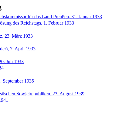
g
chskommissar für das Land Preußen, 31. Januar 1933
ösung des Reichstags, 1. Februar 1933
z, 23. März 1933
der), 7. April 1933
0. Juli 1933
34
5. September 1935
istischen Sowjetrepubliken, 23. August 1939
1941