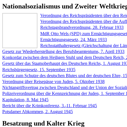
Nationalsozialismus und Zweiter Weltkrie
Verordnung des Reichspräsidenten über den Rei
Verordnung des Reichspräsidenten über die Aufl
Reichstagsbrandverordnung, 28. Februar 1933
MdR Otto Wels (SPD) zum Ermächtigungsgeset
Ermächtigungsgesetz, 24. März 1933
Reichsstatthaltergesetz (Gleichschaltung der Län
Gesetz zur Wiederherstellung des Berufsbeamtentums, 7. April 1933
Konkordat zwischen dem Heiligen Stuhl und dem Deutschen Reich, 2
Gesetz über das Staatsoberhaupt des Deutschen Reichs, 1. August 19
Reichsbürgergesetz, 15. September 1935
Gesetz zum Schutze des deutschen Blutes und der deutschen Ehre, 1
Verordnung über Reisepässe von Juden, 5. Oktober 1938
Nichtangriffsvertrag zwischen Deutschland und der Union der Sozial
Polizeiverordnung über die Kennzeichnung der Juden, 1. September 
Kapitulation, 8. Mai 1945
Bericht über die Krimkonferenz, 3.-11. Februar 1945
Potsdamer Abkommen, 2. August 1945
Besatzung und Kalter Krieg