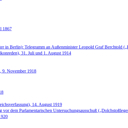
il 1867
ter in Berlin): Telegramm an Außenminister Leopold Graf Berchtold („
konreden), 31. Juli und 1. August 1914
., 9. November 1918
18
ichsverfassung), 14. August 1919
ng vor dem Parlamentarischen Untersuchungsausschuß („Dolchstoßleg
1920