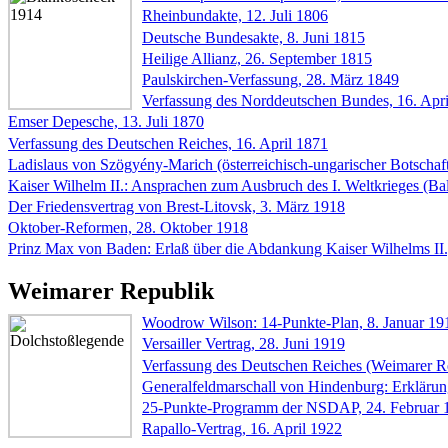
Rheinbundakte, 12. Juli 1806
Deutsche Bundesakte, 8. Juni 1815
Heilige Allianz, 26. September 1815
Paulskirchen-Verfassung, 28. März 1849
Verfassung des Norddeutschen Bundes, 16. Apr
Emser Depesche, 13. Juli 1870
Verfassung des Deutschen Reiches, 16. April 1871
Ladislaus von Szögyény-Marich (österreichisch-ungarischer Botschaf
Kaiser Wilhelm II.: Ansprachen zum Ausbruch des I. Weltkrieges (Bal
Der Friedensvertrag von Brest-Litovsk, 3. März 1918
Oktober-Reformen, 28. Oktober 1918
Prinz Max von Baden: Erlaß über die Abdankung Kaiser Wilhelms II
Weimarer Republik
Woodrow Wilson: 14-Punkte-Plan, 8. Januar 19
Versailler Vertrag, 28. Juni 1919
Verfassung des Deutschen Reiches (Weimarer Re
Generalfeldmarschall von Hindenburg: Erkläru
25-Punkte-Programm der NSDAP, 24. Februar 
Rapallo-Vertrag, 16. April 1922