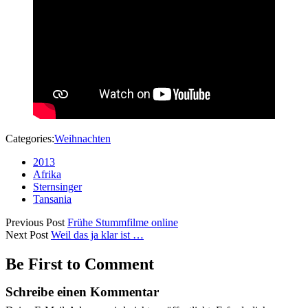
Categories:
Weihnachten
2013
Afrika
Sternsinger
Tansania
Previous Post
Frühe Stummfilme online
Next Post
Weil das ja klar ist …
Be First to Comment
Schreibe einen Kommentar