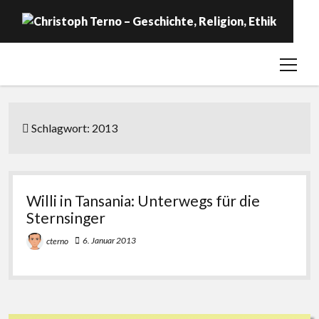
open
Startseite
menu
Geschichte
Religion
Schlagwort:
2013
Ethik
Labor
Willi in Tansania: Unterwegs für die
Über …
Sternsinger
6. Januar 2013
cterno