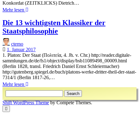
Konkordat (ZEITKLICKS) Dietrich…
Wie
Mehr lesen
passen
Kirche
Die 13 wichtigsten Klassiker der
und
Staatsphilosophie
Politik
zusammen?
cterno
1. Januar 2017
1. Platon: Der Staat (Πολιτεία, 4. Jh. v. Chr.) http://reader.digitale-
sammlungen.de/de/fs1/object/display/bsb11089498_00009.html
(Berlin 1828, transl. Friedrich Daniel Ernst Schleiermacher)
http://gutenberg.spiegel.de/buch/platons-werke-dritter-theil-der-staat-
7314/1 (Berlin 1817-26,…
Die
Mehr lesen
Sidebar
13
Search
wichtigsten
Klassiker
Shift WordPress Theme
by Compete Themes.
der
Scroll
Staatsphilosophie
to
the
top