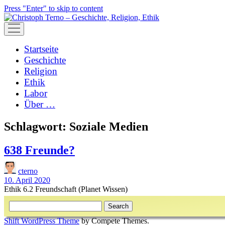
Press "Enter" to skip to content
open
menu
Startseite
Geschichte
Religion
Ethik
Labor
Über …
Schlagwort:
Soziale Medien
638 Freunde?
cterno
10. April 2020
Ethik 6.2 Freundschaft (Planet Wissen)
Sidebar
Search
Shift WordPress Theme
by Compete Themes.