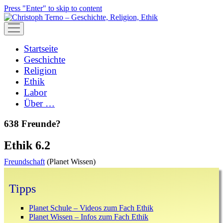
Press "Enter" to skip to content
open
menu
Startseite
Geschichte
Religion
Ethik
Labor
Über …
638 Freunde?
Ethik 6.2
Freundschaft
(Planet Wissen)
Sidebar
Tipps
Planet Schule – Videos zum Fach Ethik
Planet Wissen – Infos zum Fach Ethik