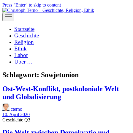
Press "Enter" to skip to content
open
menu
Startseite
Geschichte
Religion
Ethik
Labor
Über …
Schlagwort:
Sowjetunion
Ost-West-Konflikt, postkoloniale Welt
und Globalisierung
cterno
10. April 2020
Geschichte Q3
Die Welt zwischen Demokratie und