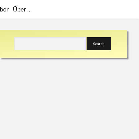
bor
Über …
Sidebar
Search