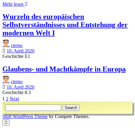
Was
Mehr lesen
sind
die
Wurzeln des europäischen
Grundlagen
Selbstverständnisses und Entstehung der
des
christlichen
modernen Welt I
Glaubens?
cterno
10. April 2020
Geschichte E1
Glaubens- und Machtkämpfe in Europa
cterno
10. April 2020
Geschichte 8.3
Beitragsnavigation
1
2
Next
Sidebar
Search
Shift WordPress Theme
by Compete Themes.
Scroll
to
the