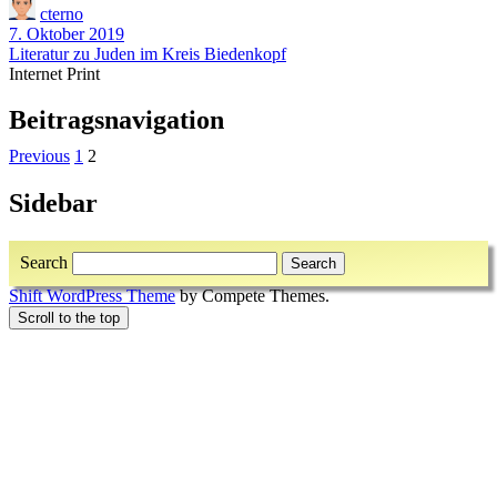
cterno
7. Oktober 2019
Literatur zu Juden im Kreis Biedenkopf
Internet Print
Beitragsnavigation
Previous
1
2
Sidebar
Search
Shift WordPress Theme
by Compete Themes.
Scroll to the top