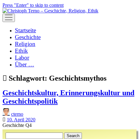
Press "Enter" to skip to content
open
menu
Startseite
Geschichte
Religion
Ethik
Labor
Über …
Schlagwort:
Geschichtsmythos
Geschichtskultur, Erinnerungskultur und
Geschichtspolitik
cterno
10. April 2020
Geschichte Q4
Sidebar
Search