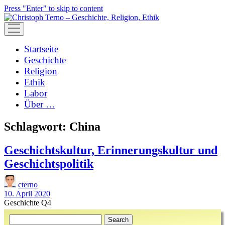
Press "Enter" to skip to content
open
menu
Startseite
Geschichte
Religion
Ethik
Labor
Über …
Schlagwort:
China
Geschichtskultur, Erinnerungskultur und
Geschichtspolitik
cterno
10. April 2020
Geschichte Q4
Sidebar
Search