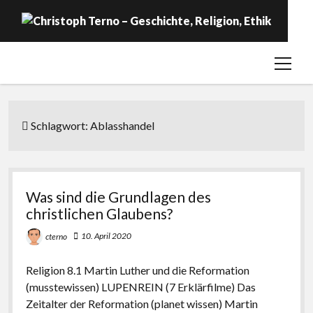
open
Startseite
menu
Geschichte
Religion
Schlagwort:
Ablasshandel
Ethik
Labor
Was sind die Grundlagen des
Über …
christlichen Glaubens?
10. April 2020
cterno
Religion 8.1 Martin Luther und die Reformation
(musstewissen) LUPENREIN (7 Erklärfilme) Das
Zeitalter der Reformation (planet wissen) Martin