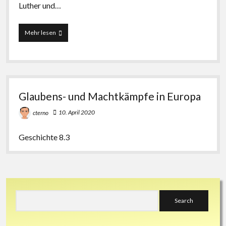
Luther und…
Was
Mehr lesen
sind
die
Grundlagen
des
christlichen
Glaubens?
Glaubens- und Machtkämpfe in Europa
10. April 2020
cterno
Geschichte 8.3
Sidebar
Search