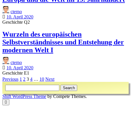
cterno
10. April 2020
Geschichte Q2
Wurzeln des europäischen
Selbstverständnisses und Entstehung der
modernen Welt I
cterno
10. April 2020
Geschichte E1
Beitragsnavigation
Previous
1
2
3
4
…
10
Next
Sidebar
Search
Shift WordPress Theme
by Compete Themes.
Scroll
to
the
top