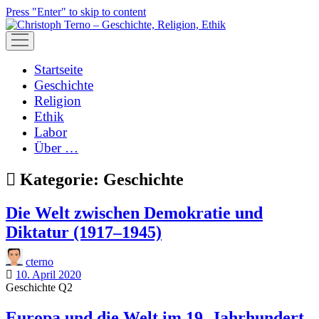
Press "Enter" to skip to content
open
menu
Startseite
Geschichte
Religion
Ethik
Labor
Über …
Kategorie:
Geschichte
Die Welt zwischen Demokratie und
Diktatur (1917–1945)
cterno
10. April 2020
Geschichte Q2
Europa und die Welt im 19. Jahrhundert