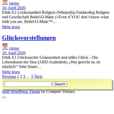
cterno
10. April 2020
Ethik E2 Lexikonartikel Religion (Wikipedia) Funkkolleg Religion
und Gesellschaft Belief-O-Matic (»Even if YOU don’t know what
faith you are, Belief-O-Matic™…
Ethik
Mehr lesen
und
Religion
Glücksvorstellungen
cterno
10. April 2020
Ethik E1 Glücksarchiv Gelassenheit und stilles Glück – Die
Lebenskunst der Stoa (ARD-Audiothek) „Was gerecht ist, ist
nützlich!“ John Stuart…
Glücksvorstellungen
Mehr lesen
Beitragsnavigation
Previous
1
2
3
…
5
Next
Sidebar
Search
Shift WordPress Theme
by Compete Themes.
Scroll
to
the
top