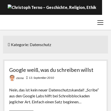
open
Startseite
menu
Geschichte
Religion
Kategorie:
Datenschutz
Ethik
Labor
Google weiß, was du schreiben willst
Über …
13. September 2010
cterno
Nein, das ist kein neuer Datenschutzskandal! „Scribe“
aus den Google Labs hilft bei Schreibblockaden
jeglicher Art. Einfach einen Satz beginnen…