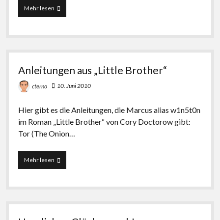
Google
Mehr lesen
weiß,
was
du
schreiben
willst
Anleitungen aus „Little Brother“
10. Juni 2010
cterno
Hier gibt es die Anleitungen, die Marcus alias w1n5t0n
im Roman „Little Brother“ von Cory Doctorow gibt:
Tor (The Onion…
Anleitungen
Mehr lesen
aus
„Little
Brother“