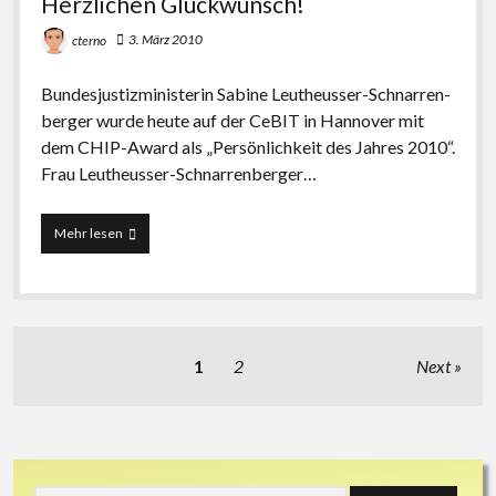
Herzlichen Glückwunsch!
3. März 2010
cterno
Bundesjustizministerin Sa­bi­ne Leu­theus­ser-Schnar­ren­
ber­ger wurde heute auf der CeBIT in Han­no­ver mit
dem CHIP-Award als „Per­sön­lich­keit des Jah­res 2010“.
Frau Leu­theus­ser-Schnar­ren­ber­ger…
Herzlichen
Mehr lesen
Glückwunsch!
Beitragsnavigation
1
2
Next
Sidebar