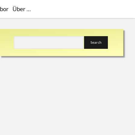
bor
Über …
Sidebar
Search