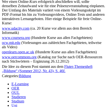
Wer einen Online-Kurs erfolgreich abschließen will, sollte
denselben Zeitaufwand wie für eine Präsenzveranstaltung einplanen.
Der Umfang des Materials variiert von einem Vorlesungsskript im
PDF-Format bis hin zu Vorlesungsvideos, Online-Tests und anderen
interaktiven Lernangeboten. Hier einige Beispiele für freie Online-
Kurse:
www.udacity.com
(ca. 20 Kurse vor allem aus dem Bereich
Informatik)
www.coursera.org
(Hunderte Kurse aus allen Fachgebieten)
ocw.mit.edu
(Vorlesungen aus zahlreichen Fachgebieten, teilweise
als Video)
openlearn.open.ac.uk
(Hunderte Kurse aus allen Fachgebieten)
www.oercommons.org
(Katalog zur Suche nach OER-Ressourcen
nach Stichwörtern – Ergänzung 26.12.2012)
Die Idee zu diesem Post stammt aus dem
Fluter-Themenheft
„Bildung“ (Sommer 2012, Nr. 43), S. 46f.
Categories:
Bildung
E-Learning
OER
OUL
Studieren
Studium
Uni