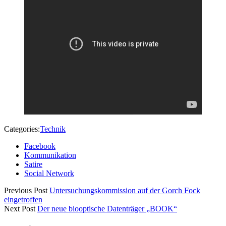
Categories:
Technik
Facebook
Kommunikation
Satire
Social Network
Previous Post
Untersuchungskommission auf der Gorch Fock
eingetroffen
Next Post
Der neue biooptische Datenträger „BOOK“