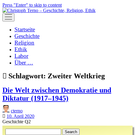
Press "Enter" to skip to content
open
menu
Startseite
Geschichte
Religion
Ethik
Labor
Über …
Schlagwort:
Zweiter Weltkrieg
Die Welt zwischen Demokratie und
Diktatur (1917–1945)
cterno
10. April 2020
Geschichte Q2
Sidebar
Search