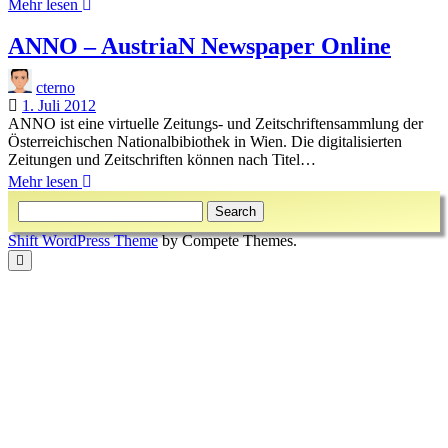
Digitalisierte
Mehr lesen
historische
Zeitungen
ANNO – AustriaN Newspaper Online
cterno
1. Juli 2012
ANNO ist eine virtuelle Zeitungs- und Zeitschriftensammlung der
Österreichischen Nationalbibiothek in Wien. Die digitalisierten
Zeitungen und Zeitschriften können nach Titel…
ANNO
Mehr lesen
Sidebar
–
Search
AustriaN
Newspaper
Shift WordPress Theme
by Compete Themes.
Online
Scroll
to
the
top