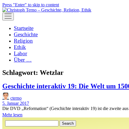
Press "Enter" to skip to content
open
menu
Startseite
Geschichte
Religion
Ethik
Labor
Über …
Schlagwort:
Wetzlar
Geschichte interaktiv 19: Die Welt um 150
cterno
5. Januar 2017
Die DVD „Reformation“ (Geschichte interaktiv 19) ist die zweite 
Geschichte
Mehr lesen
Sidebar
interaktiv
Search
19: