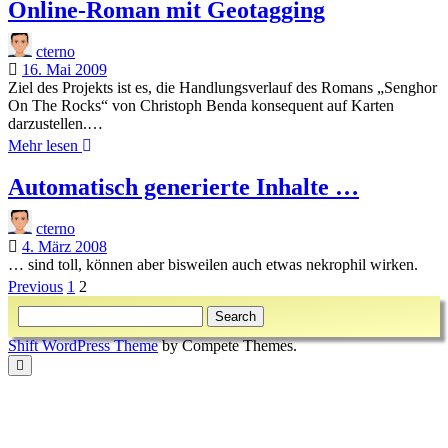
Online-Roman mit Geotagging
cterno
16. Mai 2009
Ziel des Projekts ist es, die Handlungsverlauf des Romans „Senghor
On The Rocks“ von Christoph Benda konsequent auf Karten
darzustellen.…
Online-
Mehr lesen
Roman
mit
Automatisch generierte Inhalte …
Geotagging
cterno
4. März 2008
… sind toll, können aber bisweilen auch etwas nekrophil wirken.
Beitragsnavigation
Previous
1
2
Sidebar
Search
Shift WordPress Theme
by Compete Themes.
Scroll
to
the
top