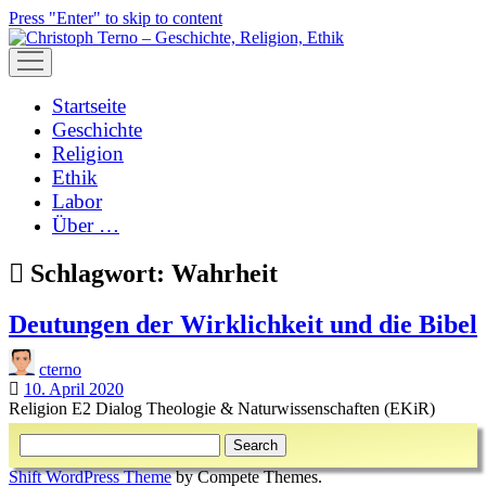
Press "Enter" to skip to content
open
menu
Startseite
Geschichte
Religion
Ethik
Labor
Über …
Schlagwort:
Wahrheit
Deutungen der Wirklichkeit und die Bibel
cterno
10. April 2020
Religion E2 Dialog Theologie & Naturwissenschaften (EKiR)
Sidebar
Search
Shift WordPress Theme
by Compete Themes.