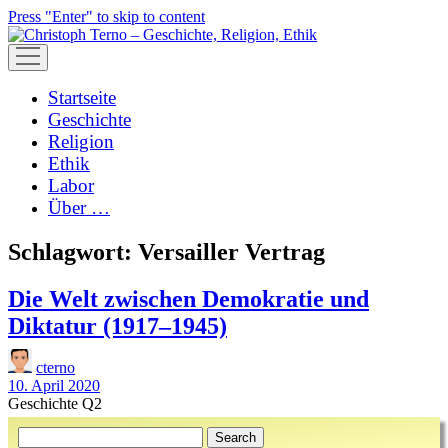
Press "Enter" to skip to content
open
menu
Startseite
Geschichte
Religion
Ethik
Labor
Über …
Schlagwort:
Versailler Vertrag
Die Welt zwischen Demokratie und
Diktatur (1917–1945)
cterno
10. April 2020
Geschichte Q2
Sidebar
Search