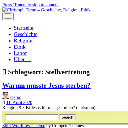
Press "Enter" to skip to content
open
menu
Startseite
Geschichte
Religion
Ethik
Labor
Über …
Schlagwort:
Stellvertretung
Warum musste Jesus sterben?
cterno
11. April 2020
Religion 9.3 Ist Jesus für uns gestorben? (chrismon)
Sidebar
Search
Shift WordPress Theme
by Compete Themes.