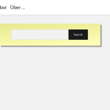
bor
Über …
Sidebar
Search