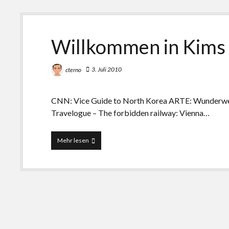
Willkommen in Kims
3. Juli 2010
cterno
CNN: Vice Guide to North Korea ARTE: Wunderw
Travelogue – The forbidden railway: Vienna…
Willkommen
Mehr lesen
in
Kims
Märchenwelt