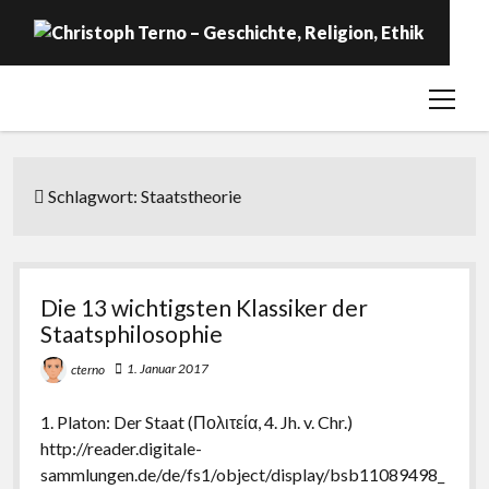
open
Startseite
menu
Geschichte
Religion
Schlagwort:
Staatstheorie
Ethik
Labor
Die 13 wichtigsten Klassiker der
Über …
Staatsphilosophie
1. Januar 2017
cterno
1. Platon: Der Staat (Πολιτεία, 4. Jh. v. Chr.)
http://reader.digitale-
sammlungen.de/de/fs1/object/display/bsb11089498_