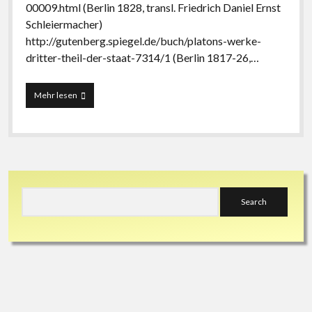
00009.html (Berlin 1828, transl. Friedrich Daniel Ernst
Schleiermacher)
http://gutenberg.spiegel.de/buch/platons-werke-
dritter-theil-der-staat-7314/1 (Berlin 1817-26,…
Die
Mehr lesen
13
wichtigsten
Klassiker
der
Staatsphilosophie
Sidebar
Search