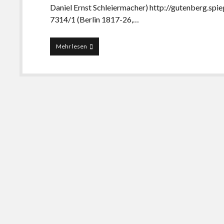
Daniel Ernst Schleiermacher) http://gutenberg.spie
7314/1 (Berlin 1817-26,…
Die
Mehr lesen
13
wichtigsten
Klassiker
der
Staatsphilosophie