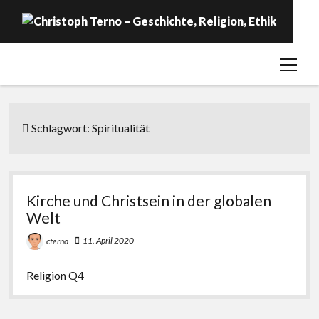
open
Startseite
menu
Geschichte
Religion
Schlagwort:
Spiritualität
Ethik
Labor
Kirche und Christsein in der globalen
Über …
Welt
11. April 2020
cterno
Religion Q4