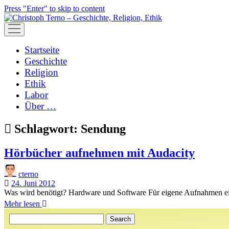
Press "Enter" to skip to content
open
menu
Startseite
Geschichte
Religion
Ethik
Labor
Über …
Schlagwort:
Sendung
Hörbücher aufnehmen mit Audacity
cterno
24. Juni 2012
Was wird benötigt? Hardware und Software Für eigene Aufnahmen eign
Hörbücher
Mehr lesen
Sidebar
aufnehmen
Search
mit