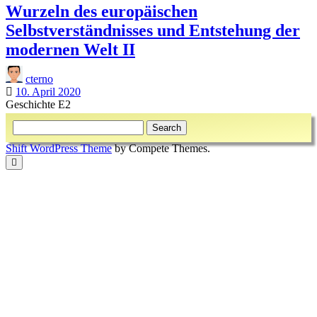
Wurzeln des europäischen
Selbstverständnisses und Entstehung der
modernen Welt II
cterno
10. April 2020
Geschichte E2
Sidebar
Search
Shift WordPress Theme
by Compete Themes.
Scroll
to
the
top