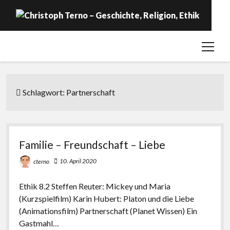
open
Startseite
menu
Geschichte
Religion
Schlagwort:
Partnerschaft
Ethik
Labor
Familie – Freundschaft – Liebe
Über …
10. April 2020
cterno
Ethik 8.2 Steffen Reuter: Mickey und Maria
(Kurzspielfilm) Karin Hubert: Platon und die Liebe
(Animationsfilm) Partnerschaft (Planet Wissen) Ein
Gastmahl…