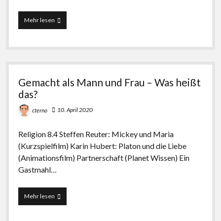
Familie
Mehr lesen
–
Freundschaft
–
Liebe
Gemacht als Mann und Frau – Was heißt
das?
10. April 2020
cterno
Religion 8.4 Steffen Reuter: Mickey und Maria
(Kurzspielfilm) Karin Hubert: Platon und die Liebe
(Animationsfilm) Partnerschaft (Planet Wissen) Ein
Gastmahl…
Gemacht
Mehr lesen
als
Mann