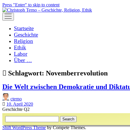
Press "Enter" to skip to content
open
menu
Startseite
Geschichte
Religion
Ethik
Labor
Über …
Schlagwort:
Novemberrevolution
Die Welt zwischen Demokratie und Diktat
cterno
10. April 2020
Geschichte Q2
Sidebar
Search
Shift WordPress Theme
by Compete Themes.