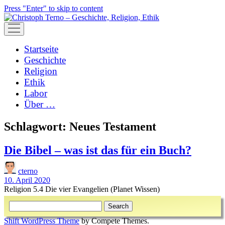
Press "Enter" to skip to content
open
menu
Startseite
Geschichte
Religion
Ethik
Labor
Über …
Schlagwort:
Neues Testament
Die Bibel – was ist das für ein Buch?
cterno
10. April 2020
Religion 5.4 Die vier Evangelien (Planet Wissen)
Sidebar
Search
Shift WordPress Theme
by Compete Themes.