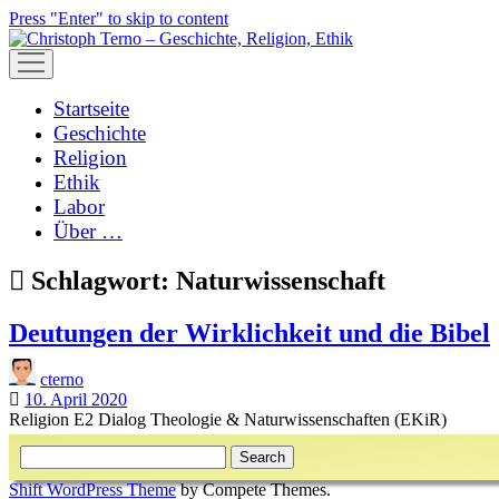
Press "Enter" to skip to content
open
menu
Startseite
Geschichte
Religion
Ethik
Labor
Über …
Schlagwort:
Naturwissenschaft
Deutungen der Wirklichkeit und die Bibel
cterno
10. April 2020
Religion E2 Dialog Theologie & Naturwissenschaften (EKiR)
Sidebar
Search
Shift WordPress Theme
by Compete Themes.