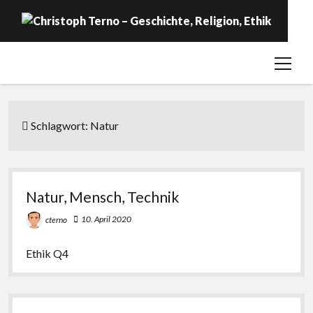
open
Startseite
menu
Geschichte
Religion
Schlagwort:
Natur
Ethik
Labor
Natur, Mensch, Technik
Über …
10. April 2020
cterno
Ethik Q4