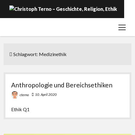
open
Startseite
menu
Geschichte
Religion
Schlagwort:
Medizinethik
Ethik
Labor
Anthropologie und Bereichsethiken
Über …
10. April 2020
cterno
Ethik Q1