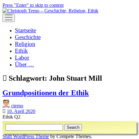
Press "Enter" to skip to content
open
menu
Startseite
Geschichte
Religion
Ethik
Labor
Über …
Schlagwort:
John Stuart Mill
Grundpositionen der Ethik
cterno
10. April 2020
Ethik Q2
Sidebar
Search
Shift WordPress Theme
by Compete Themes.