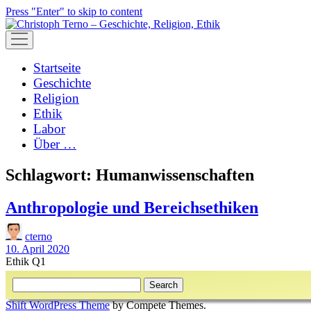
Press "Enter" to skip to content
open
menu
Startseite
Geschichte
Religion
Ethik
Labor
Über …
Schlagwort:
Humanwissenschaften
Anthropologie und Bereichsethiken
cterno
10. April 2020
Ethik Q1
Sidebar
Search
Shift WordPress Theme
by Compete Themes.