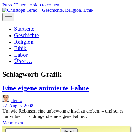
Press "Enter" to skip to content
open
menu
Startseite
Geschichte
Religion
Ethik
Labor
Über …
Schlagwort:
Grafik
Eine eigene animierte Fahne
cterno
22. August 2008
Um wie Robinson eine unbewohnte Insel zu erobern – und sei es
nur virtuell – ist dringend eine eigene Fahne…
Eine
Mehr lesen
Sidebar
eigene
Search