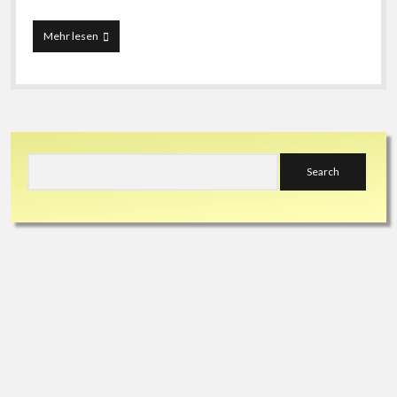
Rom
Mehr lesen
–
Vom
Dorf
zum
Imperium
Romanum
Sidebar
Search