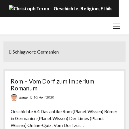
open
Startseite
menu
Geschichte
Religion
Schlagwort:
Germanien
Ethik
Labor
Rom – Vom Dorf zum Imperium
Über …
Romanum
10. April 2020
cterno
Geschichte 6.4 Das antike Rom (Planet Wissen) Römer
in Germanien (Planet Wissen) Der Limes (Planet
Wissen) Online-Quiz: Vom Dorf zur…