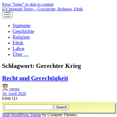
Press "Enter" to skip to content
open
menu
Startseite
Geschichte
Religion
Ethik
Labor
Über …
Schlagwort:
Gerechter Krieg
Recht und Gerechtigkeit
cterno
10. April 2020
Ethik Q3
Sidebar
Search
Shift WordPress Theme
by Compete Themes.